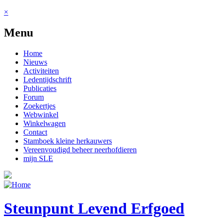
Jump to navigation
×
Menu
Home
Nieuws
Activiteiten
Ledentijdschrift
Publicaties
Forum
Zoekertjes
Webwinkel
Winkelwagen
Contact
Stamboek kleine herkauwers
Vereenvoudigd beheer neerhofdieren
mijn SLE
Steunpunt Levend Erfgoed