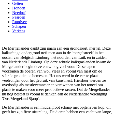
Geiten
Honden
Neerhof
Paarden
Rundvee
Schapen
Varkens
De Mergellander dankt zijn naam aan een grondsoort, mergel. Deze
kalkachtige ondergrond treft men aan in de 'mergelstreek' in het
oosten van Belgisch Limburg, het noorden van Luik en in zuiden
van Nederlands Limburg. Op deze schrale kalkgraslanden kwam de
Mergellander begin deze eeuw nog veel voor. De schapen
voorzagen de boeren van wol, vlees en vooral van mest om de
schrale gronden te bemesten. Het ras werd in de eerste plaats
verdrongen door het gebruik van kunstmest. Hierdoor werden ze
overbodig als mestleverancier en verdwenen van het toneel om
plaats te maken voor meer productieve rassen. Dat de Mergellander
nu nog bestaat is vooral te danken aan de Nederlandse vereniging
'Oos Mergeland Sjaop'.
De Mergellander is een middelgroot schaap met opgeheven kop; dit
geeft het zijn fiere uitstraling. De dieren hebben een vacht van lange,